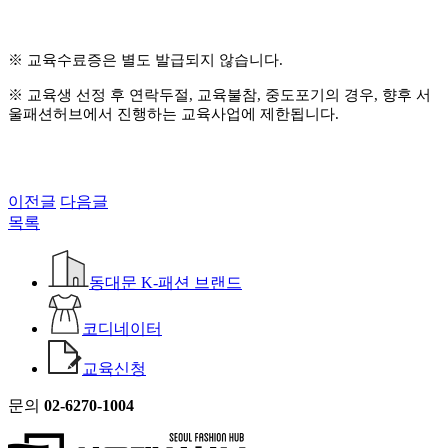
※
교육수료증은 별도 발급되지 않습니다
.
※
교육생 선정 후 연락두절
,
교육불참
,
중도포기의 경우
,
향후 서
울패션허브에서 진행하는 교육사업에 제한됩니다
.
이전글
다음글
목록
동대문 K-패션 브랜드
코디네이터
교육신청
문의
02-6270-1004