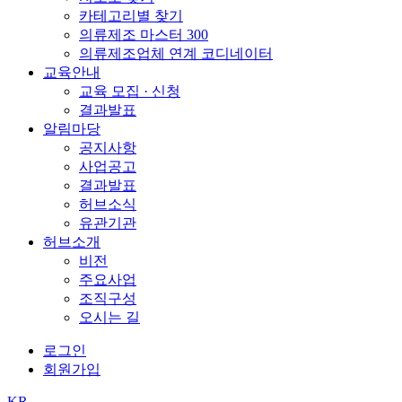
카테고리별 찾기
의류제조 마스터 300
의류제조업체 연계 코디네이터
교육안내
교육 모집 · 신청
결과발표
알림마당
공지사항
사업공고
결과발표
허브소식
유관기관
허브소개
비전
주요사업
조직구성
오시는 길
로그인
회원가입
KR