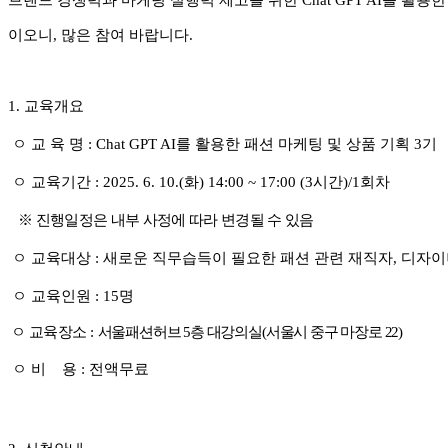
브랜드 경쟁력과 마케팅 실행력 제고를 위한 Chat GPT AI를 활용
이오니, 많은 참여 바랍니다.
1.
교육개요
ㅇ 교 육 명
: Chat GPT AI를 활용한 패션 마케팅 및 상품
기획 3기
ㅇ 교육기간
: 2025. 6. 10.(화
) 14:00 ~ 17:00 (3
시간
)/1
회차
※
진행일정은 내부 사정에 따라 변경될 수 있음
ㅇ 교육대상
: 새로운 직무습득이 필요한 패션 관련 재직자, 디자
ㅇ 교육인원
: 15
명
ㅇ 교육장소
:
서울패션허브
5
층 대강의실
(
서울시 중구 마장로
22)
ㅇ 비 용
:
전액무료