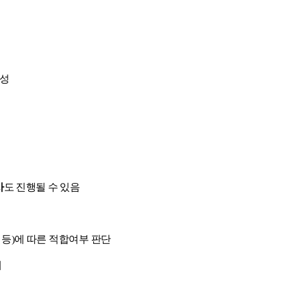
작성
사
도 진행될 수 있음
 등
)
에 따른 적합여부 판단
지