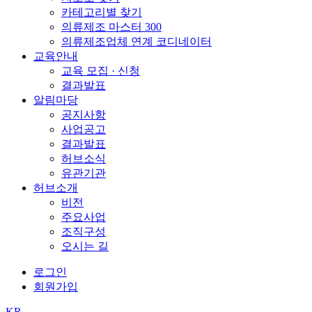
카테고리별 찾기
의류제조 마스터 300
의류제조업체 연계 코디네이터
교육안내
교육 모집 · 신청
결과발표
알림마당
공지사항
사업공고
결과발표
허브소식
유관기관
허브소개
비전
주요사업
조직구성
오시는 길
로그인
회원가입
KR