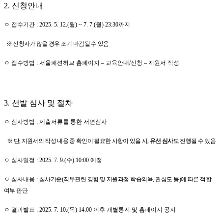
2.
신청안내
ㅇ 접수기간
: 2025. 5. 12.(월
) ~ 7. 7.(월
) 23:30
까지
※ 신청자가 많을 경우 조기 마감될 수 있음
ㅇ 접수방법
:
서울패션허브 홈페이지
–
교육안내
/
신청
–
지원서 작성
3.
선발 심사 및 절차
ㅇ 심사방법
:
제출서류를 통한 서면심사
※
단
,
지원서의 작성 내용 중 확인이 필요한 사항이 있을 시
,
유선 심사
도 진행될 수 있음
ㅇ 심사일정
: 2025. 7. 9.(
수
) 10:00
예정
ㅇ 심사내용
:
심사기준
(
직무관련 경험 및 지원과정 학습의욕
,
관심도 등
)
에 따른 적합
여부 판단
ㅇ 결과발표
: 2025. 7. 10.(
목
) 14:00
이후 개별통지 및 홈페이지 공지