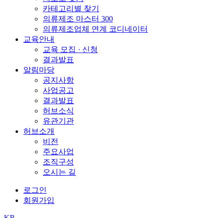
카테고리별 찾기
의류제조 마스터 300
의류제조업체 연계 코디네이터
교육안내
교육 모집 · 신청
결과발표
알림마당
공지사항
사업공고
결과발표
허브소식
유관기관
허브소개
비전
주요사업
조직구성
오시는 길
로그인
회원가입
KR