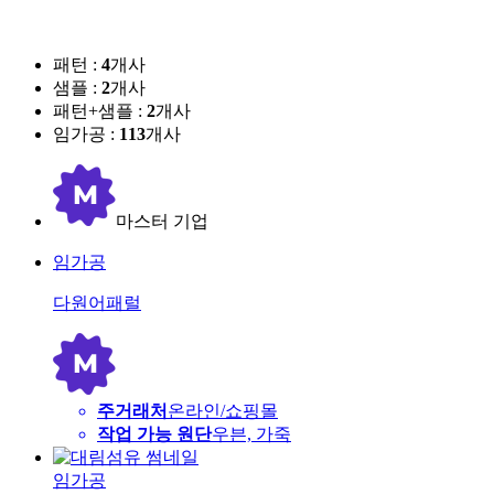
패턴 :
4
개사
샘플 :
2
개사
패턴+샘플 :
2
개사
임가공 :
113
개사
마스터 기업
임가공
다원어패럴
주거래처
온라인/쇼핑몰
작업 가능 원단
우븐, 가죽
임가공