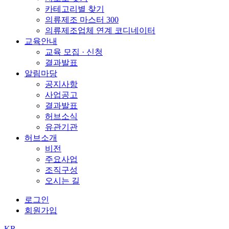
카테고리별 찾기
의류제조 마스터 300
의류제조업체 연계 코디네이터
교육안내
교육 모집 · 신청
결과발표
알림마당
공지사항
사업공고
결과발표
허브소식
유관기관
허브소개
비전
주요사업
조직구성
오시는 길
로그인
회원가입
KR