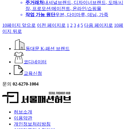
주거래처
내셔널브랜드, 디자이너브랜드, 도매/시
장, 프로모션/에이전트, 온라인/쇼핑몰
작업 가능 원단
우븐, 다이마루, 데님, 가죽
10페이지 앞으로
이전 페이지로
1
2
3
4
5
다음 페이지로
10페
이지 뒤로
동대문 K-패션 브랜드
코디네이터
교육신청
문의
02-6270-1004
허브소개
이용약관
개인정보처리방침