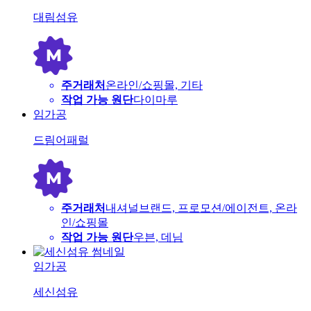
대림섬유
주거래처
온라인/쇼핑몰, 기타
작업 가능 원단
다이마루
임가공
드림어패럴
주거래처
내셔널브랜드, 프로모션/에이전트, 온라
인/쇼핑몰
작업 가능 원단
우븐, 데님
임가공
세신섬유