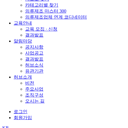
카테고리별 찾기
의류제조 마스터 300
의류제조업체 연계 코디네이터
교육안내
교육 모집 · 신청
결과발표
알림마당
공지사항
사업공고
결과발표
허브소식
유관기관
허브소개
비전
주요사업
조직구성
오시는 길
로그인
회원가입
KR