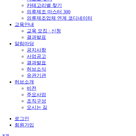
카테고리별 찾기
의류제조 마스터 300
의류제조업체 연계 코디네이터
교육안내
교육 모집 · 신청
결과발표
알림마당
공지사항
사업공고
결과발표
허브소식
유관기관
허브소개
비전
주요사업
조직구성
오시는 길
로그인
회원가입
KR