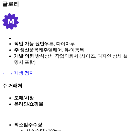
글로리
작업 가능 원단
우븐, 다이마루
주 생산품목
캐주얼웨어, 유/아동복
개발 의뢰 방식
상세 작업의뢰서 (사이즈, 디자인 상세 설
명서 포함)
←
→
재생
정지
주 거래처
도매/시장
온라인/쇼핑몰
최소발주수량
최소수량 : 100pcs