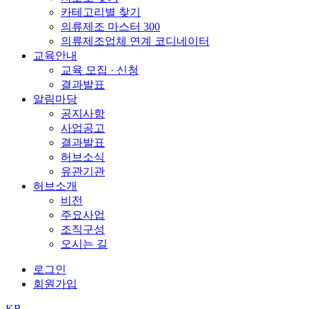
카테고리별 찾기
의류제조 마스터 300
의류제조업체 연계 코디네이터
교육안내
교육 모집 · 신청
결과발표
알림마당
공지사항
사업공고
결과발표
허브소식
유관기관
허브소개
비전
주요사업
조직구성
오시는 길
로그인
회원가입
KR