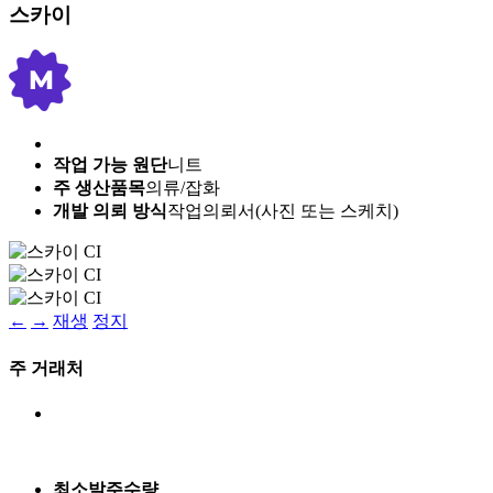
스카이
작업 가능 원단
니트
주 생산품목
의류/잡화
개발 의뢰 방식
작업의뢰서(사진 또는 스케치)
←
→
재생
정지
주 거래처
최소발주수량