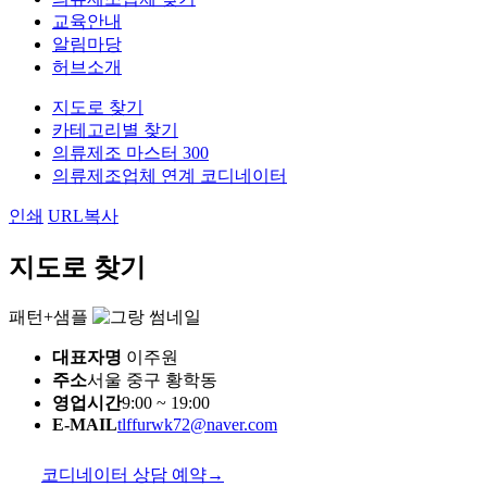
교육안내
알림마당
허브소개
지도로 찾기
카테고리별 찾기
의류제조 마스터 300
의류제조업체 연계 코디네이터
인쇄
URL복사
지도로 찾기
패턴+샘플
대표자명
이주원
주소
서울 중구 황학동
영업시간
9:00 ~ 19:00
E-MAIL
tlffurwk72@naver.com
코디네이터 상담 예약
→