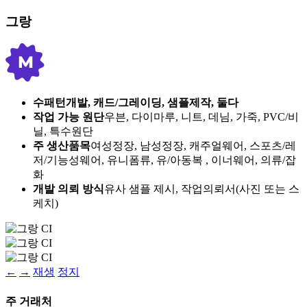
그랑
수패턴개발, 캐드/그레이딩, 샘플제작, 둘다
작업 가능 원단
우븐, 다이마루, 니트, 데님, 가죽, PVC/비
닐, 특수원단
주 생산품목
여성정장, 남성정장, 캐주얼웨어, 스포츠/레
저/기능성웨어, 유니폼류, 유/아동복 , 이너웨어, 의류/잡
화
개발 의뢰 방식
유사 샘플 제시, 작업의뢰서(사진 또는 스
케치)
←
→
재생
정지
주 거래처