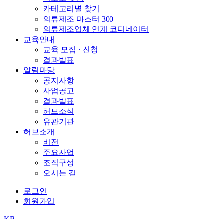
카테고리별 찾기
의류제조 마스터 300
의류제조업체 연계 코디네이터
교육안내
교육 모집 · 신청
결과발표
알림마당
공지사항
사업공고
결과발표
허브소식
유관기관
허브소개
비전
주요사업
조직구성
오시는 길
로그인
회원가입
KR