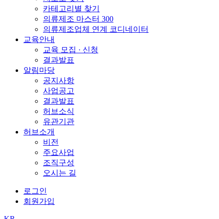
카테고리별 찾기
의류제조 마스터 300
의류제조업체 연계 코디네이터
교육안내
교육 모집 · 신청
결과발표
알림마당
공지사항
사업공고
결과발표
허브소식
유관기관
허브소개
비전
주요사업
조직구성
오시는 길
로그인
회원가입
KR