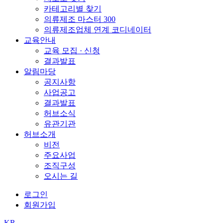
카테고리별 찾기
의류제조 마스터 300
의류제조업체 연계 코디네이터
교육안내
교육 모집 · 신청
결과발표
알림마당
공지사항
사업공고
결과발표
허브소식
유관기관
허브소개
비전
주요사업
조직구성
오시는 길
로그인
회원가입
KR