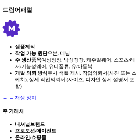
드림어패럴
샘플제작
작업 가능 원단
우븐, 데님
주 생산품목
여성정장, 남성정장, 캐주얼웨어, 스포츠/레
저/기능성웨어, 유니폼류, 유/아동복
개발 의뢰 방식
유사 샘플 제시, 작업의뢰서(사진 또는 스
케치), 상세 작업의뢰서 (사이즈, 디자인 상세 설명서 포
함)
←
→
재생
정지
주 거래처
내셔널브랜드
프로모션/에이전트
온라인/쇼핑몰