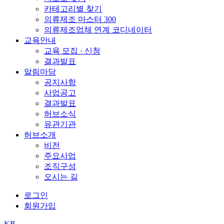
카테고리별 찾기
의류제조 마스터 300
의류제조업체 연계 코디네이터
교육안내
교육 모집 · 신청
결과발표
알림마당
공지사항
사업공고
결과발표
허브소식
유관기관
허브소개
비전
주요사업
조직구성
오시는 길
로그인
회원가입
KR