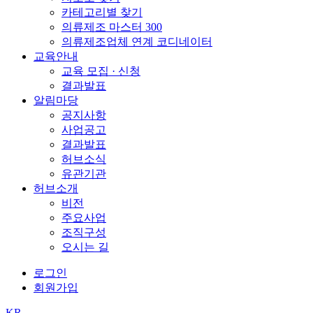
카테고리별 찾기
의류제조 마스터 300
의류제조업체 연계 코디네이터
교육안내
교육 모집 · 신청
결과발표
알림마당
공지사항
사업공고
결과발표
허브소식
유관기관
허브소개
비전
주요사업
조직구성
오시는 길
로그인
회원가입
KR