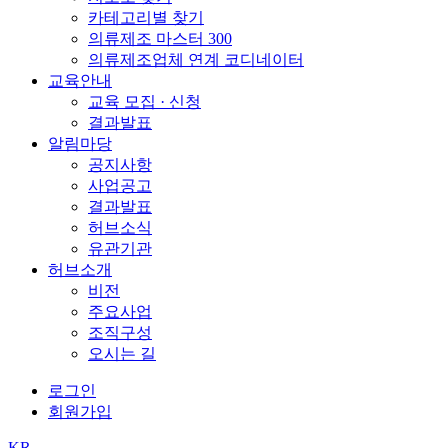
카테고리별 찾기
의류제조 마스터 300
의류제조업체 연계 코디네이터
교육안내
교육 모집 · 신청
결과발표
알림마당
공지사항
사업공고
결과발표
허브소식
유관기관
허브소개
비전
주요사업
조직구성
오시는 길
로그인
회원가입
KR