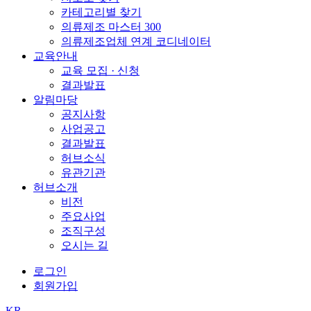
카테고리별 찾기
의류제조 마스터 300
의류제조업체 연계 코디네이터
교육안내
교육 모집 · 신청
결과발표
알림마당
공지사항
사업공고
결과발표
허브소식
유관기관
허브소개
비전
주요사업
조직구성
오시는 길
로그인
회원가입
KR