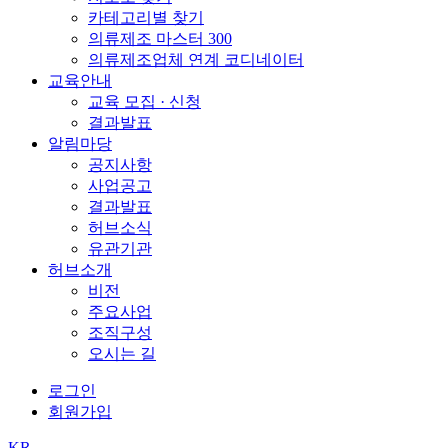
카테고리별 찾기
의류제조 마스터 300
의류제조업체 연계 코디네이터
교육안내
교육 모집 · 신청
결과발표
알림마당
공지사항
사업공고
결과발표
허브소식
유관기관
허브소개
비전
주요사업
조직구성
오시는 길
로그인
회원가입
KR