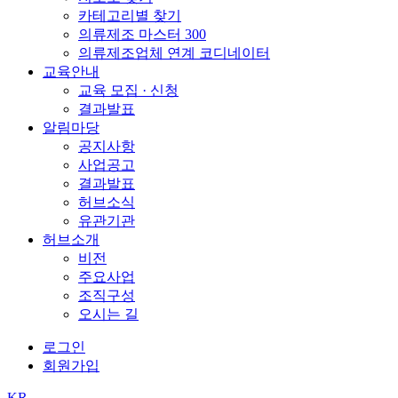
카테고리별 찾기
의류제조 마스터 300
의류제조업체 연계 코디네이터
교육안내
교육 모집 · 신청
결과발표
알림마당
공지사항
사업공고
결과발표
허브소식
유관기관
허브소개
비전
주요사업
조직구성
오시는 길
로그인
회원가입
KR