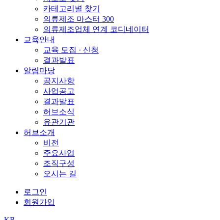
카테고리별 찾기
의류제조 마스터 300
의류제조업체 연계 코디네이터
교육안내
교육 모집 · 신청
결과발표
알림마당
공지사항
사업공고
결과발표
허브소식
유관기관
허브소개
비전
주요사업
조직구성
오시는 길
로그인
회원가입
KR