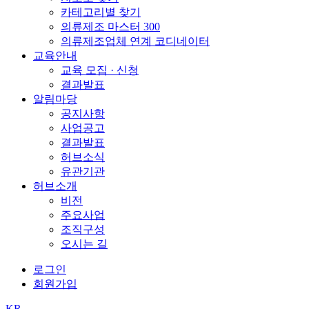
카테고리별 찾기
의류제조 마스터 300
의류제조업체 연계 코디네이터
교육안내
교육 모집 · 신청
결과발표
알림마당
공지사항
사업공고
결과발표
허브소식
유관기관
허브소개
비전
주요사업
조직구성
오시는 길
로그인
회원가입
KR