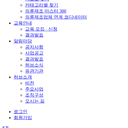
카테고리별 찾기
의류제조 마스터 300
의류제조업체 연계 코디네이터
교육안내
교육 모집 · 신청
결과발표
알림마당
공지사항
사업공고
결과발표
허브소식
유관기관
허브소개
비전
주요사업
조직구성
오시는 길
로그인
회원가입
KR