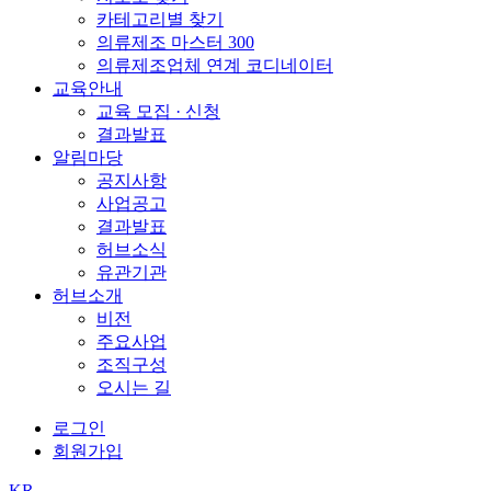
카테고리별 찾기
의류제조 마스터 300
의류제조업체 연계 코디네이터
교육안내
교육 모집 · 신청
결과발표
알림마당
공지사항
사업공고
결과발표
허브소식
유관기관
허브소개
비전
주요사업
조직구성
오시는 길
로그인
회원가입
KR