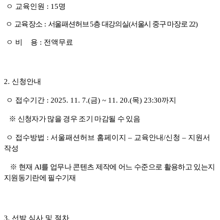
ㅇ 교육인원
: 15
명
ㅇ 교육장소
:
서울패션허브
5
층 대강의실
(
서울시 중구 마장로
22)
ㅇ 비 용
:
전액무료
2.
신청안내
ㅇ 접수기간
: 2025. 11. 7.(금
) ~ 11. 20.(목
) 23:30
까지
※ 신청자가 많을 경우 조기 마감될 수 있음
ㅇ 접수방법
:
서울패션허브 홈페이지
–
교육안내
/
신청
–
지원서
작성
※ 현재 AI를 업무나 콘텐츠 제작에 어느 수준으로 활용하고 있는지
지원동기란에 필수기재
3.
선발 심사 및 절차