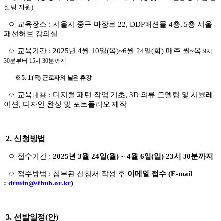
설팅 지원
)
ㅇ 교육장소
:
서울시 중구 마장로
22, DDP
패션몰
4
층
, 5
층 서울
패션허브 강의실
ㅇ 교육기간 : 2025년 4월 10일(목)~6월 24일(화) 매주 월~목
9시
30분부터 15시 30분까지
※ 5. 1.(목) 근로자의 날은 휴강
ㅇ 교육내용 : 디지털 패턴 작업 기초, 3D 의류 모델링 및 시뮬레
이션, 디자인 완성 및 포트폴리오 제작
2.
신청방법
ㅇ 접수기간
:
2025년 3월 24일(월
) ~ 4월 6일(
일
) 23시 30
분
까지
ㅇ 접수방법
:
첨부된 신청서 작성 후
이메일 접수
(E-mail
:
drmin@sfhub.or.kr
)
3. 선발일정(안)