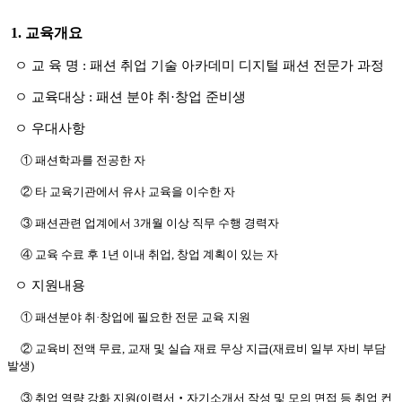
1.
교육개요
ㅇ 교 육 명
:
패션 취업 기술 아카데미 디지털 패션 전문가 과정
ㅇ 교육대상
:
패션 분야
취
·
창업 준비생
ㅇ 우대사항
①
패션학과를 전공한 자
②
타 교육기관에서 유사 교육을 이수한 자
③
패션관련 업계에서
3
개월 이상 직무 수행 경력자
④
교육 수료 후
1
년 이내 취업
,
창업 계획이 있는 자
ㅇ 지원내용
①
패션분야
취
·
창업에 필요한 전문 교육 지원
②
교육비 전액 무료
,
교재 및 실습 재료 무상 지급
(
재료비 일부 자비 부담
발생
)
③
취업 역량 강화 지원
(
이력서
‧
자기소개서 작성 및 모의 면접 등 취업 컨