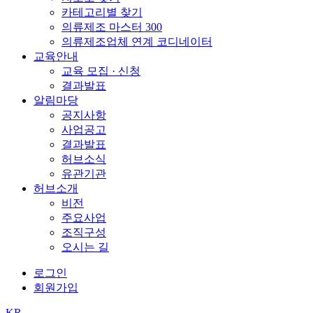
카테고리별 찾기
의류제조 마스터 300
의류제조업체 연계 코디네이터
교육안내
교육 모집 · 신청
결과발표
알림마당
공지사항
사업공고
결과발표
허브소식
유관기관
허브소개
비전
주요사업
조직구성
오시는 길
로그인
회원가입
KR