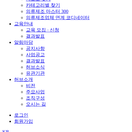
카테고리별 찾기
의류제조 마스터 300
의류제조업체 연계 코디네이터
교육안내
교육 모집 · 신청
결과발표
알림마당
공지사항
사업공고
결과발표
허브소식
유관기관
허브소개
비전
주요사업
조직구성
오시는 길
로그인
회원가입
KR