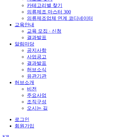
카테고리별 찾기
의류제조 마스터 300
의류제조업체 연계 코디네이터
교육안내
교육 모집 · 신청
결과발표
알림마당
공지사항
사업공고
결과발표
허브소식
유관기관
허브소개
비전
주요사업
조직구성
오시는 길
로그인
회원가입
KR