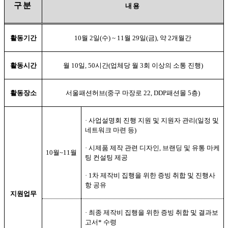
구분
내용
활동기간
10
월
2
일
(
수
) ~ 11
월
29
일
(
금
),
약
2
개월간
활동시간
월
10
일
, 50
시간
(
업체당 월
3
회 이상의 소통 진행
)
활동장소
서울패션허브
(
중구 마장로
22, DDP
패션몰
5
층
)
·
사업설명회 진행 지원 및 지원자 관리
(
일정 및
네트워크 마련 등
)
·
시제품 제작 관련 디자인
,
브랜딩 및 유통 마케
10
월
~11
월
팅 컨설팅 제공
· 1
차 제작비 집행을 위한 증빙 취합 및 진행사
항 공유
지원업무
·
최종 제작비 집행을 위한 증빙 취합 및 결과보
고서
*
수령