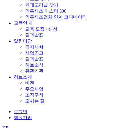
카테고리별 찾기
의류제조 마스터 300
의류제조업체 연계 코디네이터
교육안내
교육 모집 · 신청
결과발표
알림마당
공지사항
사업공고
결과발표
허브소식
유관기관
허브소개
비전
주요사업
조직구성
오시는 길
로그인
회원가입
KR