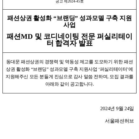
공고 제
2024-45
호
패션상권 활성화
“
브랜딩
”
성과모델 구축 지원
사업
패션
MD
및 코디네이팅 전문 퍼실리테이
터 합격자 발표
동대문 패션상권의 경쟁력 및 역동성 제고를 도모하기 위한 패션
상권 활성화
“
브랜딩
”
성과모델 구축 지원사업
‘
퍼실리테이터
’
에
지원해주신 모든 분들게 진심으로 감사 말씀 전하며
,
모집 결과를
아래와 같이 공고합니다
.
2024
년
9
월
24
일
서울패션허브