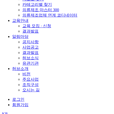
카테고리별 찾기
의류제조 마스터 300
의류제조업체 연계 코디네이터
교육안내
교육 모집 · 신청
결과발표
알림마당
공지사항
사업공고
결과발표
허브소식
유관기관
허브소개
비전
주요사업
조직구성
오시는 길
로그인
회원가입
KR