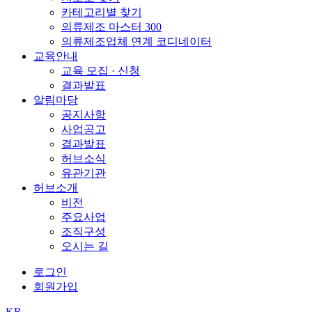
카테고리별 찾기
의류제조 마스터 300
의류제조업체 연계 코디네이터
교육안내
교육 모집 · 신청
결과발표
알림마당
공지사항
사업공고
결과발표
허브소식
유관기관
허브소개
비전
주요사업
조직구성
오시는 길
로그인
회원가입
KR