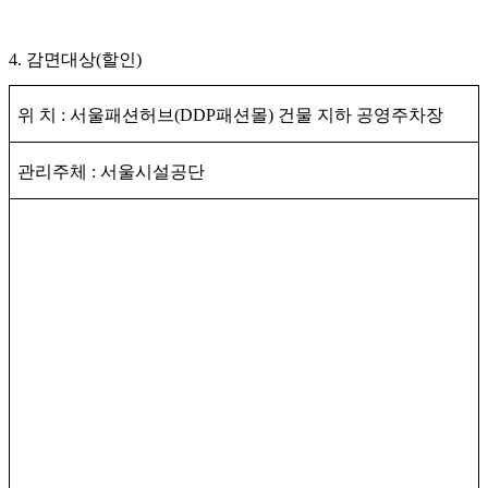
4.
감면대상
(
할인
)
위 치
:
서울패션허브
(DDP
패션몰
)
건물 지하 공영주차장
관리주체
:
서울시설공단