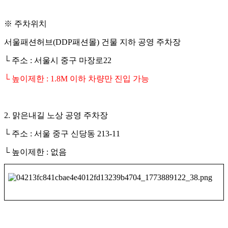
※
주차위치
서울패션허브
(DDP
패션몰
)
건물 지하 공영 주차장
└
주소
:
서울시 중구 마장로
22
└
높이제한
: 1.8M
이하 차량만 진입 가능
2.
맑은내길 노상 공영 주차장
└
주소
:
서울 중구 신당동
213-11
└
높이제한
:
없음