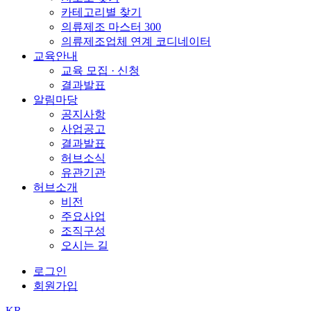
카테고리별 찾기
의류제조 마스터 300
의류제조업체 연계 코디네이터
교육안내
교육 모집 · 신청
결과발표
알림마당
공지사항
사업공고
결과발표
허브소식
유관기관
허브소개
비전
주요사업
조직구성
오시는 길
로그인
회원가입
KR