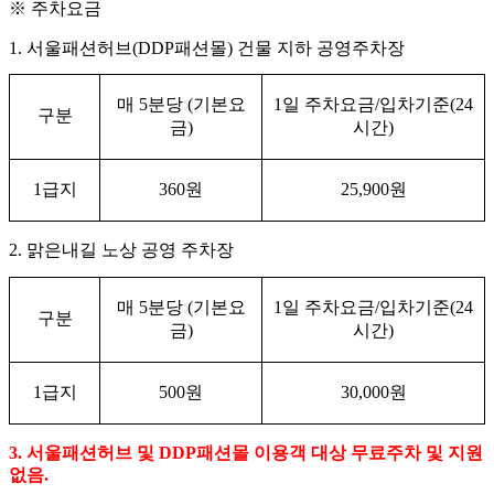
※
주차요금
1.
서울패션허브
(DDP
패션몰
)
건물 지하 공영주차장
매
5
분당
(
기본요
1
일 주차요금
/
입차기준
(24
구분
금
)
시간
)
1
급지
360
원
25,900
원
2.
맑은내길 노상 공영 주차장
매
5
분당
(
기본요
1
일 주차요금
/
입차기준
(24
구분
금
)
시간
)
1
급지
500
원
30,000
원
3.
서울패션허브 및
DDP
패션몰 이용객 대상 무료주차 및 지원
없음
.