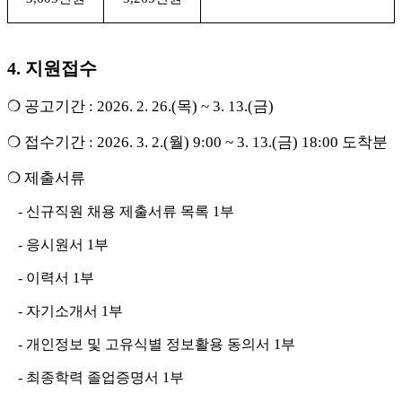
4.
지원접수
❍
공고기간
: 2026. 2. 26.(
목
) ~ 3. 13.(
금
)
❍
접수기간
: 2026. 3. 2.(
월
) 9:00 ~ 3. 13.(
금
) 18:00
도착분
❍
제출서류
-
신규직원 채용 제출서류 목록
1
부
-
응시원서
1
부
-
이력서
1
부
-
자기소개서
1
부
-
개인정보 및 고유식별 정보활용 동의서
1
부
-
최종학력 졸업증명서
1
부