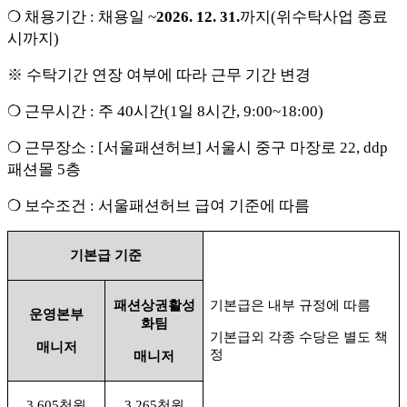
❍
채용기간
:
채용일
~
2026. 12. 31.
까지
(
위수탁사업 종료
시까지
)
※
수탁기간 연장 여부에 따라 근무 기간 변경
❍
근무시간
:
주
40
시간
(1
일
8
시간
, 9:00~18:00)
❍
근무장소
: [
서울패션허브
]
서울시 중구 마장로
22, ddp
패션몰
5
층
❍
보수조건
:
서울패션허브 급여 기준에 따름
기본급 기준
패션상권활성
기본급은 내부 규정에 따름
운영본부
화팀
기본급외 각종 수당은 별도 책
매니저
정
매니저
3,605
천원
3,265
천원