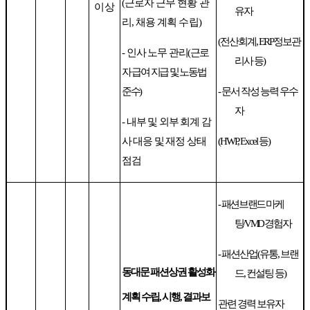
(
근로자 근무 현황 관
이상
유자
리
,
채용 계획 수립
)
(
전산회계
, ERP
정보관
-
인사 노무 관리
(
근로
리사 등
)
자 급여 지급 및 노동법
준수
)
-
문서 작성 능력 우수
자
-
내부 및 외부 회계 감
사 대응 및 재정 상태
(HWP, Excel
등
)
점검
-
패션브랜드 마케
팅
/VMD
경험자
-
패션산업
(
유통
,
브랜
동대문 패션상권 활성화
드
,
컨설팅 등
)
계획 수립
,
시행
,
결과보
관련 경력 보유자