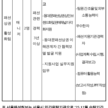
고
-
팀원 간 조율 및 외부
패션
소통 능력이
-
동대문패션상권 상인 브
패션
관련
매
랜드화 및 판매채널 다각
상권
우수한 자
니
2
명
경력
화 지원
활성
저
-
패션 지원기관 경력
3
년
화팀
-
동대문패션상권 이
자
이상
해관계자 간 협력모
델 발굴 지원
(
사업계획 수립
,
시행
,
결과보고
)
-
지원사업 실무지원
업무
-
컴퓨터 활용능력
(
보고서 작성
, PPT
작성
등
)
※
서울패션허브는 서울시 민간위탁기관으로
’25.12
월 수탁기간