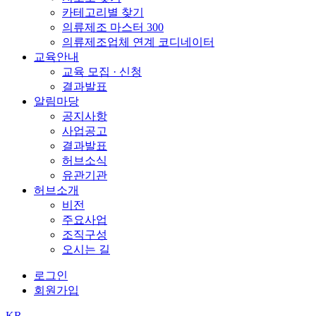
카테고리별 찾기
의류제조 마스터 300
의류제조업체 연계 코디네이터
교육안내
교육 모집 · 신청
결과발표
알림마당
공지사항
사업공고
결과발표
허브소식
유관기관
허브소개
비전
주요사업
조직구성
오시는 길
로그인
회원가입
KR