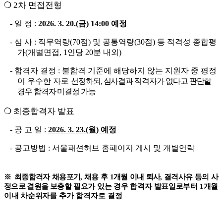
❍
2
차 면접전형
-
일 정
:
2026. 3. 20.(
금
) 14:00
예정
-
심 사
:
직무역량
(70
점
)
및 공통역량
(30
점
)
등 적격성 종합평
가
(
개별면접
, 1
인당
20
분 내외
)
-
합격자 결정
:
불합격 기준에 해당하지 않는 지원자 중 평정
이 우수한 자로
선정하되
,
심사결과 적격자가 없다고 판단할
경우 합격자 미결정 가능
❍
최종합격자 발표
-
공 고 일
:
2026. 3. 23.(
월
)
예정
-
공고방법
:
서울패션허브 홈페이지 게시 및 개별연락
※
최종합격자 채용포기
,
채용 후
1
개월 이내 퇴사
,
결격사유 등의 사
정으로 결원을 보충할
필요가 있는 경우 합격자 발표일로부터
1
개월
이내 차순위자를
추가 합격자로 결정