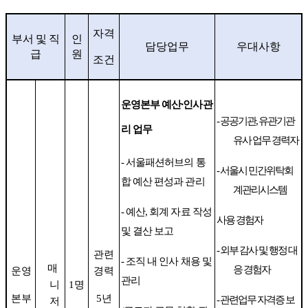
자격
부서 및 직
인
담당업무
우대사항
급
원
조건
운영본부 예산
⸱
인사관
-
공공기관
,
유관기관
리 업무
유사 업무 경력자
-
서울패션허브의 통
-
서울시 민간위탁회
합 예산 편성과 관리
계관리시스템
-
예산
,
회계 자료 작성
사용 경험자
및 결산 보고
-
외부 감사 및 행정 대
관련
-
조직 내 인사 채용 및
매
응 경험자
운영
경력
관리
니
1
명
본부
5
년
-
관련업무 자격증 보
저