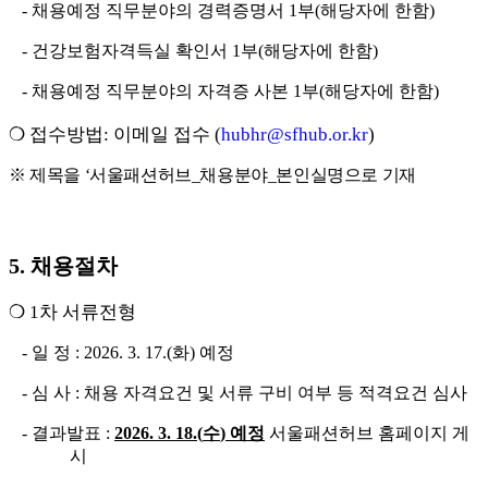
-
채용예정 직무분야의 경력증명서
1
부
(
해당자에 한함
)
-
건강보험자격득실 확인서
1
부
(
해당자에 한함
)
-
채용예정 직무분야의 자격증 사본
1
부
(
해당자에 한함
)
❍
접수방법
:
이메일 접수
(
hubhr@sfhub.or.kr
)
※
제목을
‘
서울패션허브
_
채용분야
_
본인실명으로 기재
5.
채용절차
❍
1
차 서류전형
-
일 정
: 2026. 3. 17.(
화
)
예정
-
심 사
:
채용 자격요건 및 서류 구비 여부 등 적격요건 심사
-
결과발표
:
2026. 3. 18.(
수
)
예정
서울패션허브 홈페이지 게
시