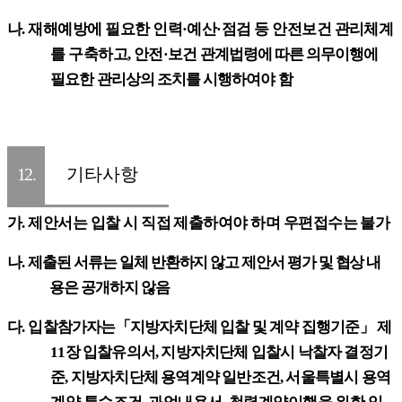
나
.
재해예방에 필요한 인력
·
예산
·
점검 등 안전보건 관리체계
를 구축하고
,
안전
·
보건 관계법령에 따른 의무이행에
필요한 관리상의 조치를 시행하여야 함
12.
기타사항
가
.
제안서는 입찰 시 직접 제출하여야 하며 우편접수는 불가
나
.
제출된 서류는 일체 반환하지 않고 제안서 평가 및 협상 내
용은 공개하지 않음
다
.
입찰참가자는
「
지방자치단체 입찰 및 계약 집행기준
」
제
11
장 입찰유의서
,
지방자치단체 입찰시 낙찰자 결정기
준
,
지방자치단체 용역계약 일반조건
,
서울특별시
용역