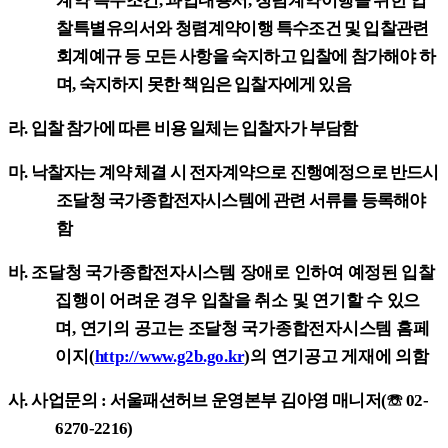
계약 특수조건
,
과업내용서
,
청렴계약이행을 위한 입
찰특별유의서와 청렴
계약이행 특수조건 및 입찰관련
회계예규 등 모든 사항을 숙지하고 입찰에 참가해야 하
며
,
숙지하지 못한 책임은 입찰자에게 있음
라
.
입찰 참가에 따른 비용 일체는 입찰자가 부담함
마
.
낙찰자는 계약 체결 시 전자계약으로 진행예정으로 반드시
조달청 국가종합전자시스템에 관련 서류를 등록해야
함
바
.
조달청 국가종합전자시스템 장애로 인하여 예정된 입찰
집행이 어려운 경우 입찰을 취소 및 연기할 수 있으
며
,
연기의 공고는 조달청 국가종합전자시스템 홈페
이지
(
http://www.g2b.go.kr
)
의 연기공고 게재에 의함
사
.
사업문의
:
서울패션허브 운영본부 김아영 매니저
(
☏
02-
6270-2216)