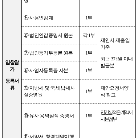
장
⑤
사용인감계
1
부
⑥
법인인감증명서 원본
각
1
부
제안서 제출일
기준
⑦
법인등기부등본 원본
1
부
최근
3
개월 이내
입찰참
발급분
가
⑧
사업자등록증 사본
1
부
등록서
류
⑨
지방세 및 국세 납세사
제안요청서양
1
부
실증명원
식 참고
민간실적은 계약서
⑩
유사 용역실적 증명서
1
부
사본 첨부
⑪
서약서
,
청렴계약이행