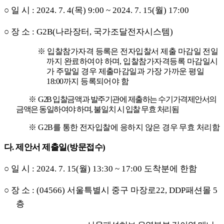
○
일 시
: 2024. 7. 4(
목
) 9:00 ~ 2024. 7. 15(
월
) 17:00
○
장 소
: G2B(
나라장터
,
국가조달전자시스템
)
※
입찰참가자격 등록은 전자입찰서 제출 마감일 전일
까지 완료하여야 하며
,
입찰참가자격등록 마감일시
가 주말일 경우 제출마감일과 가장 가까운 평일
18:00
까지 등록되어야 함
※
G2B
입찰금액과 발주기관에 제출하는 수기가격제안서의
금액은 동일하여야 하며
,
불일치 시 입찰 무효 처리됨
※
G2B
를 통한 전자입찰에 응하지 않은 경우 무효 처리함
다
.
제안서 제출일
(
방문접수
)
○
일 시
: 2024. 7. 15(
월
) 13:30 ~ 17:00
도착분에 한함
○
장 소
: (04566)
서울특별시 중구 마장로
22, DDP
패션몰
5
층