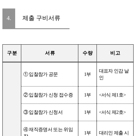
4.
제출 구비서류
구 분
서 류
수 량
비 고
대표자 인감 날
①
입찰참가 공문
1
부
인
②
입찰참가 신청 접수증
1
부
<
서식 제
1
호
>
③
입찰참가 신청서
1
부
<
서식 제
2
호
>
④
재직증명서 또는 위임
1
부
대리인 제출 시