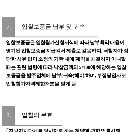
7.
입찰보증금 납부 및 귀속
입찰보증금은 입찰참가신청서식에 따라 납부확약 내용이
명기된 입찰보증금 지급각서
제출로 갈음하며
,
낙찰자가 정
당한 사유 없이 소정의 기한 내에 계약을 체결하지 아니할
때는 관련 법령에 따라 낙찰금액의
5/100
에 해당하는 입찰
보증금을 발주업체에 납부
(
귀속
)
해야 하며
,
부정당업자로
입찰참가자격제한처분을 받게 됨
8.
입찰의 무효
｢
지방자치단체를 당사자로 하는 계약에 관한 법률시행