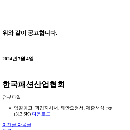
위와 같이 공고합니다
.
2024
년
7
월
4
일
한국패션산업협회
첨부파일
입찰공고, 과업지시서, 제안요청서, 제출서식.egg
(313.6K)
다운로드
이전글
다음글