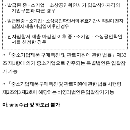
-
발급된
중
‧
소기업ㆍ소상공인확인서가 입찰참가자격의
기업구분과 다른 경우
-
발급된
중
‧
소기업ㆍ소상공인확인서의 유효기간 시작일이 전자
입찰서 제출 마감일 이후인 경우
-
전자입찰서 제출 마감일 이후
중
‧
소기업ㆍ소상공인확인
서를 신청한 경우
○
「
중소기업제품 구매촉진 및 판로지원에 관한 법률
」
제
33
조 제
1
항에 의거 중소기업으로 간주되는 특별법인은 입찰참
가 가능
○
「
중소기업제품 구매촉진 및 판로지원에 관한 법률 시행령
」
제
2
조의
3
제
2
호에 해당하는 비영리법인은 입찰참가 가능
마
.
공동수급 및 하도급 불가