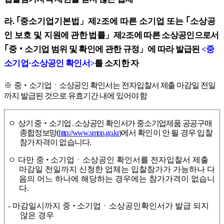
라
.
｢
중소기업기본법
」
제
2
조에 따른 소기업 또는
｢
소상공
인 보호 및
지원에
관한 법률
」
제
2
조에 따른 소상공인으로서
｢
중
‧
소기업 범위 및 확인에 관한 규정
」
에 따라 발급된
<
중
소기업
·
소상공인 확인서
>
를 소지한 자
※
중
‧
소기업ㆍ소상공인 확인서는 전자입찰서 제출 마감일 전일
까지 발급된 것으로 유효기간 내에 있어야 함
ㅇ
상기 중
‧
소기업
․
소상공인 확인서가 중소기업제품 공공구매
종합정보망
(
http://www.smpp.go.kr
)
에서 확인이 안 될 경우 입찰
참가자격이 없습니다
.
ㅇ
다만
중
‧
소기업ㆍ소상공인 확인서를 전자입찰서 제출
마감일 전일까지 신청한 업체는 입찰참가가 가능하나 다
음의 어느 하나에 해당하는 경우에는 참가가격이 없습니
다
.
-
마감일시까지
중
‧
소기업ㆍ소상공인확인서가 발급 되지
않은 경우