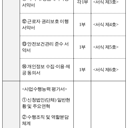
각
1
부
<
서식 제
3
호
>
서약서
⑫
근로자 권리보호 이행
1
부
<
서식 제
4
호
>
서약서
⑬
안전보건관리 준수 서
1
부
<
서식 제
5
호
>
약서
⑭
개인정보 수집
·
이용
·
제
1
부
<
서식 제
6
호
>
공 동의서
<
사업수행능력 평가서
>
①
신청법인
(
단체
)
일반현
황 및 주요연혁
②
수행조직 및 역할분담
체계