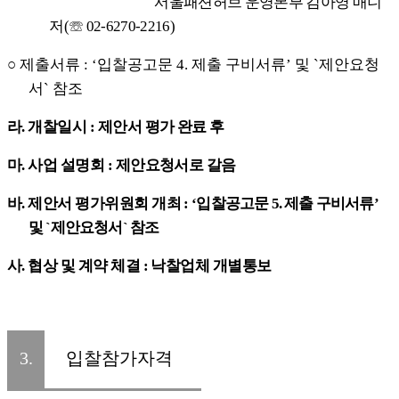
서울패션허브 운영본부 김아영 매니
저
(
☏
02-6270-2216)
○
제출서류
: ‘
입찰공고문
4.
제출 구비서류
’
및
`
제안요청
서
`
참조
라
.
개찰일시
:
제안서 평가 완료 후
마
.
사업 설명회
:
제안요청서로 갈음
바
.
제안서 평가위원회 개최
:
‘
입찰공고문
5.
제출 구비서류
’
및
`
제안요청서
`
참조
사
.
협상 및 계약 체결
:
낙찰업체 개별통보
3.
입찰참가자격