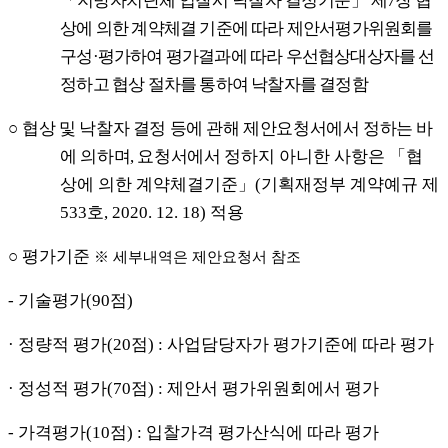
「
지방자치단체 입찰시 낙찰자 결정기준
」
제
7
장 협
상에 의한 계약체결 기준에 따라 제안서평가위원회를
구성
·
평가하여 평가결과에 따라 우선협상대상자를 선
정하고 협상 절차를 통하여 낙찰자를 결정함
○
협
상 및 낙찰자 결정 등에 관해 제안요청서에서 정하는 바
에 의하며
,
요청서에서
정하지 아니한 사항은
「
협
상에 의한 계약체결기준
」
(
기획재정부 계약예규 제
533
호
, 2020. 12. 18)
적용
○
평가기준
※
세부내역은 제안요청서 참조
-
기술평가
(90
점
)
·
정량적 평가
(20
점
) :
사업담당자가 평가기준에 따라 평가
·
정성적 평가
(70
점
) :
제안서 평가위원회에서 평가
-
가격평가
(10
점
) :
입찰가격 평가산식에 따라 평가