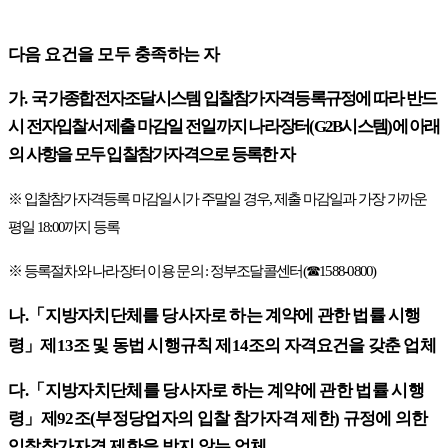
다음 요건을 모두 충족하는 자
가
.
국
가종합전자조달시스템 입찰참가자격등록규정에 따라 반드
시 전자입찰서 제출 마감일 전일까지 나라장터
(G2B
시스템
)
에 아래
의 사항을 모두 입찰참가자격으로 등록한 자
※
입찰참가자격등록 마감일시가 주말일 경우
,
제출 마감일과 가장 가까운
평일
18:00
까지 등록
※
등록절차와 나라장터 이용 문의
:
정부조달콜센터
(
☎
1588-0800)
나
.
「
지방자치단체를 당사자로 하는 계약에 관한 법률 시행
령
」
제
13
조 및 동법 시행규칙 제
14
조의 자격요건을 갖춘 업체
다
.
「
지방자치단체를 당사자로 하는 계약에 관한 법률 시행
령
」
제
92
조
(
부정당업자의 입찰 참가자격 제한
)
규정에 의한
입찰참가자격 제한을 받지 않는 업체