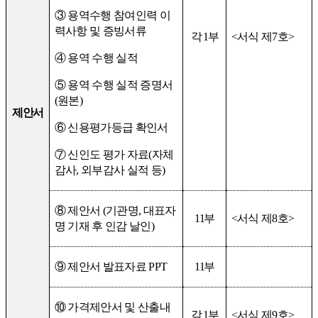
③
용역수행 참여인력 이
력사항 및 증빙서류
각
1
부
<
서식 제
7
호
>
④
용역 수행 실적
⑤
용역 수행 실적 증명서
(
원본
)
제안서
⑥
신용평가등급 확인서
⑦
신인도 평가 자료
(
자체
감사
,
외부감사 실적 등
)
⑧
제안서
(
기관명
,
대표자
11
부
<
서식 제
8
호
>
명 기재 후 인감 날인
)
⑨
제안서 발표자료
PPT
11
부
⑩
가격제안서 및 산출내
각
1
부
<
서식 제
9
호
>