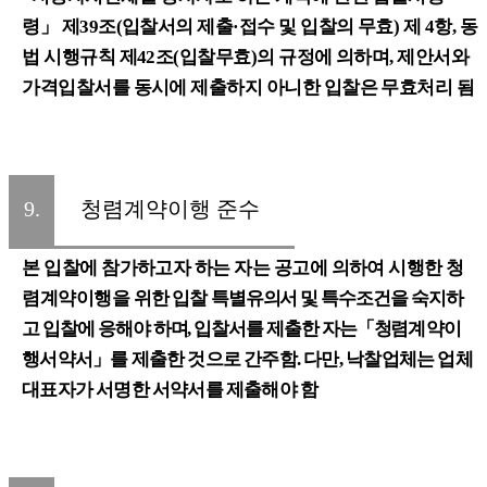
령
」
제
39
조
(
입찰서의 제출
·
접수 및 입찰의 무효
)
제
4
항
,
동
법 시행규칙 제
42
조
(
입찰무효
)
의 규정에 의하며
,
제안서와
가격입찰서를 동시에 제출하지 아니한 입찰은 무효처리 됨
9.
청렴계약이행 준수
본 입찰에 참가하고자 하는 자는 공고에 의하여 시행한 청
렴계약이행을
위한 입찰
특별유의서 및 특수조건을 숙지하
고 입찰에 응해야 하며
,
입찰서를 제출한 자는
「
청렴
계약이
행서약서
」
를 제출한 것으로 간주함
.
다만
,
낙찰업체는 업체
대표자가 서명한 서약서를 제출해야 함