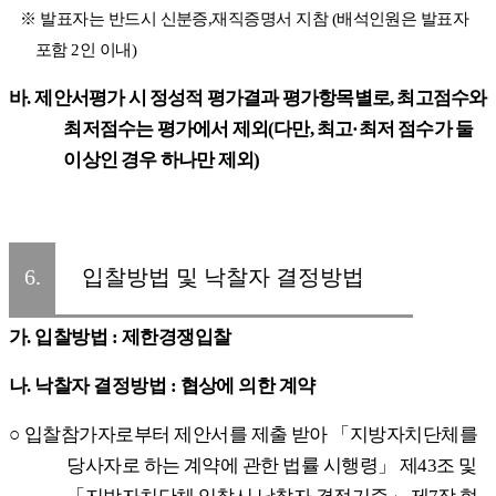
※
발표자는 반드시 신분증
,
재직증명서 지참
(
배석인원은 발표자
포함
2
인 이내
)
바
.
제안서평가 시 정성적 평가결과 평가항목별로
,
최고점수와
최저점수는 평가에서 제외
(
다만
,
최고
·
최저 점수가 둘
이상인 경우 하나만 제외
)
6.
입찰방법 및 낙찰자 결정방법
가
.
입찰방법
:
제한경쟁입찰
나
.
낙찰자 결정방법
:
협상에 의한 계약
○
입찰참가자로부터 제안서를 제출 받아
「
지방자치단체를
당사자로 하는 계약에 관한 법률 시행령
」
제
43
조 및