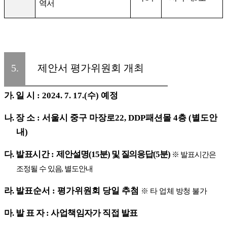
역서
5.
제안서 평가위원회 개최
가
.
일 시
: 2024. 7. 17.(
수
)
예정
나
.
장 소
:
서울시 중구 마장로
22, DDP
패션몰
4
층
(
별도안
내
)
다
.
발표시간
:
제안설명
(15
분
)
및 질의응답
(5
분
)
※
발표시간은
조정될 수 있음
,
별도안내
라
.
발표순서
:
평가위원회 당일 추첨
※
타 업체 방청 불가
마
.
발 표 자
:
사업책임자가 직접 발표