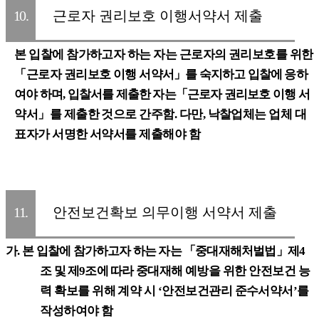
10.
근로자 권리보호 이행서약서 제출
본 입찰에 참가하고자 하는 자는 근로자의 권리보호를 위한
「
근로자 권리보호 이행
서약서
」
를 숙지하고 입찰에 응하
여야 하며
,
입찰서를 제출한 자는
「
근로자 권리보호
이행 서
약서
」
를 제출한 것으로 간주함
.
다만
,
낙찰업체는 업체 대
표자가 서명한 서약서를 제출해야 함
11.
안전보건확보 의무이행 서약서 제출
가
.
본 입찰에 참가하고자 하는 자는
「
중대재해처벌법
」
제
4
조 및 제
9
조에 따라
중대재해 예방을 위한 안전보건 능
력 확보를 위해 계약 시
‘
안전보건관리 준수서약서
’
를
작성하여야 함