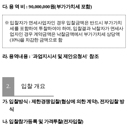
다
.
용 역 비
: 90
,000,000
원
(
부가가치세 포함
)
※
입찰자가 면세사업자인 경우 입찰금액은 반드시 부가가치
세를 포함하여 투찰하여야 하며
,
입찰결과
낙찰자가 면세사
업자인 경우 계약금액은 낙찰금액에서 부가가치세 상당액
(10%)
을 차감한 금액으로 함
라
.
용역내용
: `
과업지시서 및 제안요청서
`
참조
2.
입찰 개요
가
.
입찰방식
:
제한경쟁입찰
(
협상에 의한 계약
),
전자입찰 방
식
나
.
입찰참가등록 및
가격투찰
(
전자입찰
)