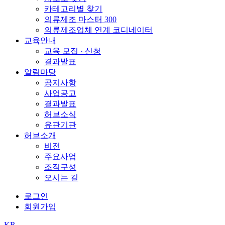
카테고리별 찾기
의류제조 마스터 300
의류제조업체 연계 코디네이터
교육안내
교육 모집 · 신청
결과발표
알림마당
공지사항
사업공고
결과발표
허브소식
유관기관
허브소개
비전
주요사업
조직구성
오시는 길
로그인
회원가입
KR